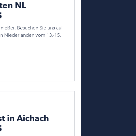
lten NL
5
nießer, Besuchen Sie uns auf
t in Aichach
5