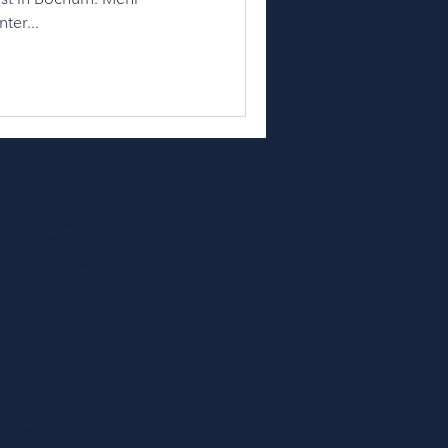
ter...
EINGUT AMSELHOF
uptstraße 4
833 Knöringen
lefon: +49 (0) 6341 / 93 24 82
x: +49 (0) 6341 / 34 28 2
ingut@amselhof.de
tenschutz
pressum