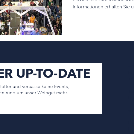
Informationen erhalten Sie un
W
ER UP-TO-DATE
Ha
76
etter und verpasse keine Events,
Te
en rund um unser Weingut mehr.
Fa
we
Da
Im