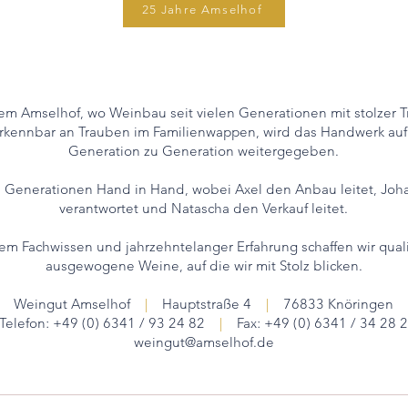
25 Jahre Amselhof
m Amselhof, wo Weinbau seit vielen Generationen mit stolzer Tra
 erkennbar an Trauben im Familienwappen, wird das Handwerk au
Generation zu Generation weitergegeben.
ei Generationen Hand in Hand, wobei Axel den Anbau leitet, Jo
verantwortet und Natascha den Verkauf leitet.
ltem Fachwissen und jahrzehntelanger Erfahrung schaffen wir quali
ausgewogene Weine, auf die wir mit Stolz blicken.
Weingut Amselhof
|
Hauptstraße 4
|
76833 Knöringen
Telefon: +49 (0) 6341 / 93 24 82
|
Fax: +49 (0) 6341 / 34 28 2
weingut@amselhof.de