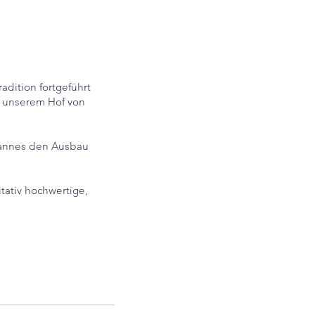
dition fortgeführt
f unserem Hof von
hannes den Ausbau
tativ hochwertige,